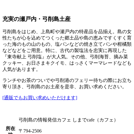
充実の瀬戸内・弓削島土産
弓削島をはじめ、上島町や瀬戸内の特産品を品揃え。島の女
性たちが心を込めてつくった郷土品や島の恵みですくすく育
った海のもの山のもの、塩パンなどの焼き立てパンや柑橘類
などなどをご用意。特に、古代の製塩法を忠実に再現した
『東寺献上 弓削塩』が大人気。その他、弓削海苔、摘み菜
クッキー、お日さまキクイモ、はっさくマーマレードなども
人気があります。
ランチやお茶のついでや弓削港のフェリー待ちの際にお立ち
寄り頂き、弓削島のお土産を是非、お買い求めください。
[通販でもお買い求めいただけます]
弓削島の情報発信カフェ しまでcafe（カフェ）
所在
〒794-2506