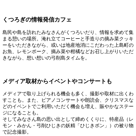
くつろぎの情報発信カフェ
島民や島を訪れたみなさんがくつろいだり、情報を求めて集
まる憩いの場所。淹れ立てコーヒーと手造りの摘み菜クッキ
ーをいただきながら、或いは地産地消にこだわった上島町の
お魚、レモンポーク、摘み菜や柑橘などお召し上がりいただ
きながら、想い想いの弓削島タイムを。
メディア取材からイベントやコンサートも
メディアで取り上げられる機会も多く、撮影や取材に出くわ
すことも。また、ピアノコンサートや朗読会、クリスマスな
どのイベントでご利用いただく機会も増え、賑やかなステー
ジになることも。
そしてみなさん島の思い出として締めくくりに、特産品（レ
モン・みかん・弓削ひじきの妖精「ひじきボン」）の被り物
で記念撮影。