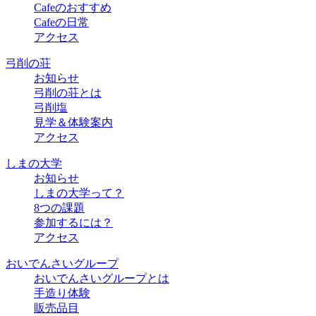
Cafeのおすすめ
Cafeの日常
アクセス
弓削の荘
お知らせ
弓削の荘とは
弓削塩
見学＆体験案内
アクセス
しまの大学
お知らせ
しまの大学って？
8つの課題
参加するには？
アクセス
おいでんさいグループ
おいでんさいグループとは
手造り体験
販売品目