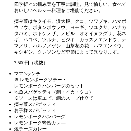
四季折々の摘み菜を丁寧に調理。見て愉しい、食べて
おいしいヘルシー料理をご堪能ください。
摘み菜はキクイモ、浜大根、クコ、ツワブキ、ハマボ
ウフウ、ボタンボウフウ、ヨモギ、ツユクサ、ハナカ
タバミ、ホトケノザ、ノビル、オオイヌフグリ、花ネ
ギ、ハコベ、ツルナ、ヒジキ、カラスノエンドウ、ナ
マノリ、ハルノノゲシ、山茶花の花、ハマエンドウ、
ギシギシ、クレソンなど季節によって異なります。
3,500円（税抜）
ママ’sランチ
※ レモンポークソテー・
レモンポークハンバーグのセット
地魚スパゲッティ（鯛・イカ・タコ）
※ソースは車エビ、鯛のスープ仕立て
摘み菜スパゲッティ
お子様スパゲッティ
レモンポークハンバーグ
レモンポーク蜂蜜カレ―
焼チーズカレー