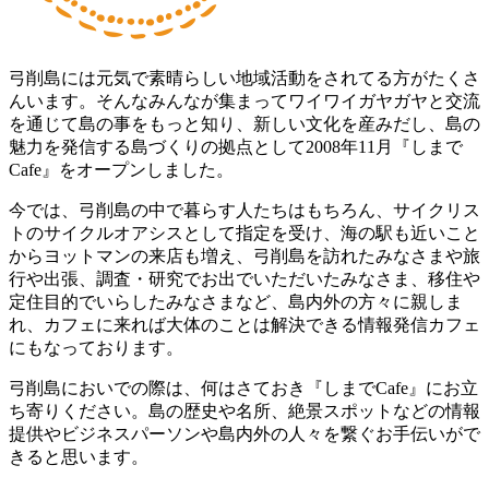
弓削島には元気で素晴らしい地域活動をされてる方がたくさ
んいます。そんなみんなが集まってワイワイガヤガヤと交流
を通じて島の事をもっと知り、新しい文化を産みだし、島の
魅力を発信する島づくりの拠点として2008年11月『しまで
Cafe』をオープンしました。
今では、弓削島の中で暮らす人たちはもちろん、サイクリス
トのサイクルオアシスとして指定を受け、海の駅も近いこと
からヨットマンの来店も増え、弓削島を訪れたみなさまや旅
行や出張、調査・研究でお出でいただいたみなさま、移住や
定住目的でいらしたみなさまなど、島内外の方々に親しま
れ、カフェに来れば大体のことは解決できる情報発信カフェ
にもなっております。
弓削島においでの際は、何はさておき『しまでCafe』にお立
ち寄りください。島の歴史や名所、絶景スポットなどの情報
提供やビジネスパーソンや島内外の人々を繋ぐお手伝いがで
きると思います。