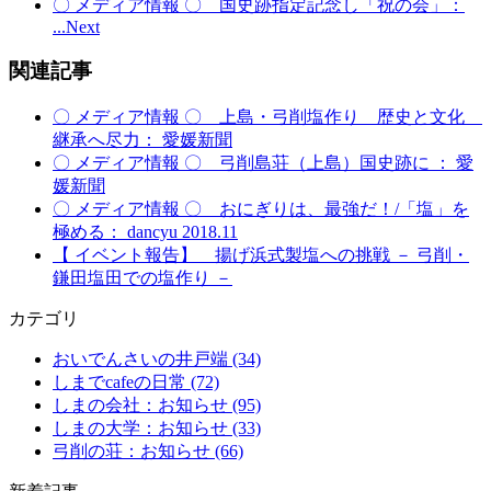
〇 メディア情報 〇 国史跡指定記念し「祝の会」：
...
Next
関連記事
〇 メディア情報 〇 上島・弓削塩作り 歴史と文化
継承へ尽力： 愛媛新聞
〇 メディア情報 〇 弓削島荘（上島）国史跡に ： 愛
媛新聞
〇 メディア情報 〇 おにぎりは、最強だ！/「塩」を
極める： dancyu 2018.11
【 イベント報告】 揚げ浜式製塩への挑戦 － 弓削・
鎌田塩田での塩作り －
カテゴリ
おいでんさいの井戸端 (34)
しまでcafeの日常 (72)
しまの会社：お知らせ (95)
しまの大学：お知らせ (33)
弓削の荘：お知らせ (66)