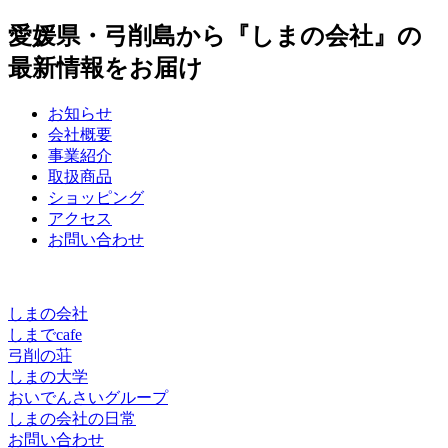
愛媛県・弓削島から
『しまの会社』
の
最新情報をお届け
お知らせ
会社概要
事業紹介
取扱商品
ショッピング
アクセス
お問い合わせ
しまの会社
しまでcafe
弓削の荘
しまの大学
おいでんさいグループ
しまの会社の日常
お問い合わせ