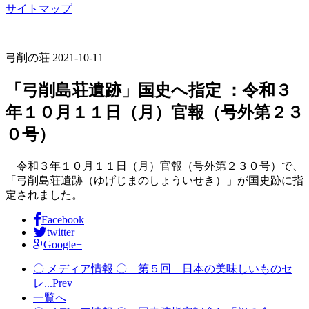
サイトマップ
弓削の荘
2021-10-11
「弓削島荘遺跡」国史へ指定 ：令和３
年１０月１１日（月）官報（号外第２３
０号）
令和３年１０月１１日（月）官報（号外第２３０号）で、
「弓削島荘遺跡（ゆげじまのしょういせき）」が国史跡に指
定されました。
Facebook
twitter
Google+
〇 メディア情報 〇 第５回 日本の美味しいものセ
レ...
Prev
一覧へ