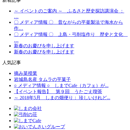
新着記事
～ イベントのご案内 ～ ふるさと歴史探訪講演会 ：
…
〇 メディア情報 〇 昔ながらの平釜製法で海水から
作…
〇 メディア情報 〇 上島・弓削塩作り 歴史と文化
…
新春のお慶びを申し上げます
新春のお慶びを申し上げます
人気記事
摘み菜授業
岩城島名産 タムラの芋菓子
○ メディア情報 ○ しまでCafe（カフェ）が...
【イベント報告】 第９回 うたごえ喫茶
～ 2018年5月 しまの畑便り： 珍しいけれど...