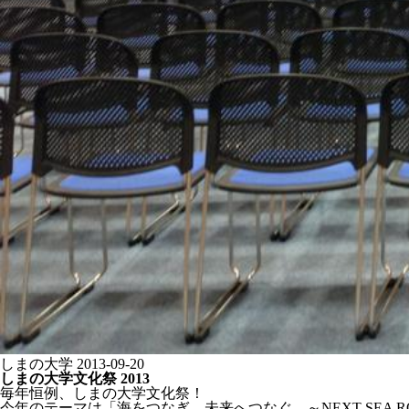
しまの大学
2013-09-20
しまの大学文化祭 2013
毎年恒例、しまの大学文化祭！
今年のテーマは「海をつなぎ、未来へつなぐ ～NEXT SEA R