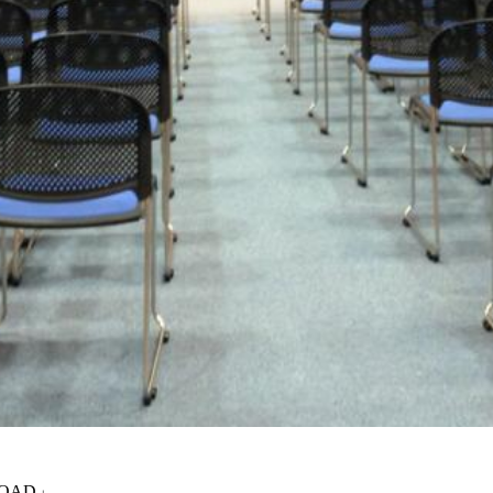
OAD」。