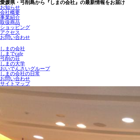
愛媛県・弓削島から
『しまの会社』
の最新情報をお届け
お知らせ
会社概要
事業紹介
取扱商品
ショッピング
アクセス
お問い合わせ
しまの会社
しまでcafe
弓削の荘
しまの大学
おいでんさいグループ
しまの会社の日常
お問い合わせ
サイトマップ