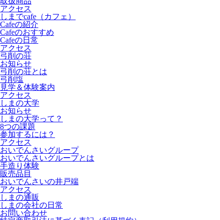
取扱商品
アクセス
しまでcafe
（カフェ）
Cafeの紹介
Cafeのおすすめ
Cafeの日常
アクセス
弓削の荘
お知らせ
弓削の荘とは
弓削塩
見学＆体験案内
アクセス
しまの大学
お知らせ
しまの大学って？
8つの課題
参加するには？
アクセス
おいでんさいグループ
おいでんさいグループとは
手造り体験
販売品目
おいでんさいの井戸端
アクセス
しまの通販
しまの会社の日常
お問い合わせ