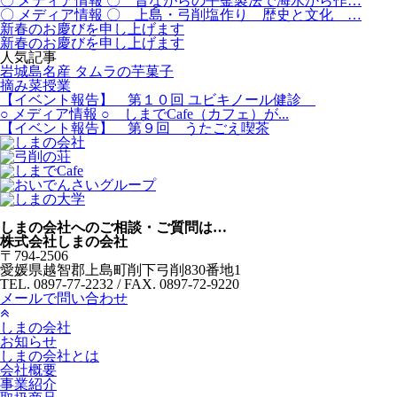
〇 メディア情報 〇 昔ながらの平釜製法で海水から作…
〇 メディア情報 〇 上島・弓削塩作り 歴史と文化 …
新春のお慶びを申し上げます
新春のお慶びを申し上げます
人気記事
岩城島名産 タムラの芋菓子
摘み菜授業
【イベント報告】 第１０回 ユビキノール健診
○ メディア情報 ○ しまでCafe（カフェ）が...
【イベント報告】 第９回 うたごえ喫茶
しまの会社へのご相談・ご質問は…
株式会社しまの会社
〒794-2506
愛媛県越智郡上島町削下弓削830番地1
TEL. 0897-77-2232 / FAX. 0897-72-9220
メールで問い合わせ
しまの会社
お知らせ
しまの会社とは
会社概要
事業紹介