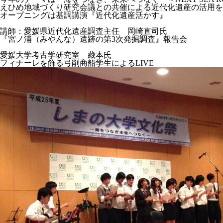
えひめ地域づくり研究会議との共催による近代化遺産の活用を
オープニングは基調講演『近代化遺産活かす』
講師：愛媛県近代化遺産調査主任 岡崎直司氏
『宮ノ浦（みやんな）遺跡の第3次発掘調査』報告会
愛媛大学考古学研究室 藏本氏
フィナーレを飾る弓削商船学生によるLIVE