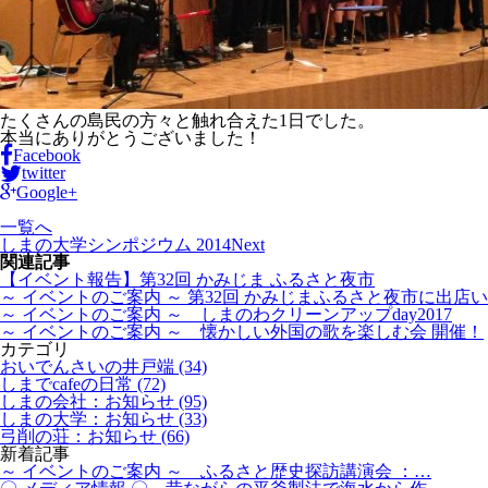
たくさんの島民の方々と触れ合えた1日でした。
本当にありがとうございました！
Facebook
twitter
Google+
一覧へ
しまの大学シンポジウム 2014
Next
関連記事
【イベント報告】第32回 かみじま ふるさと夜市
～ イベントのご案内 ～ 第32回 かみじまふるさと夜市に出店
～ イベントのご案内 ～ しまのわクリーンアップday2017
～ イベントのご案内 ～ 懐かしい外国の歌を楽しむ会 開催！
カテゴリ
おいでんさいの井戸端 (34)
しまでcafeの日常 (72)
しまの会社：お知らせ (95)
しまの大学：お知らせ (33)
弓削の荘：お知らせ (66)
新着記事
～ イベントのご案内 ～ ふるさと歴史探訪講演会 ：…