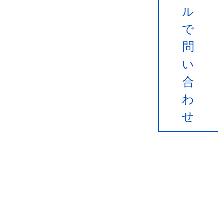
ル
で
問
い
合
わ
せ