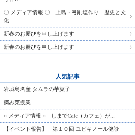
〇 メディア情報 〇 上島・弓削塩作り 歴史と文
化 …
新春のお慶びを申し上げます
新春のお慶びを申し上げます
人気記事
岩城島名産 タムラの芋菓子
摘み菜授業
○ メディア情報 ○ しまでCafe（カフェ）が...
【イベント報告】 第１０回 ユビキノール健診