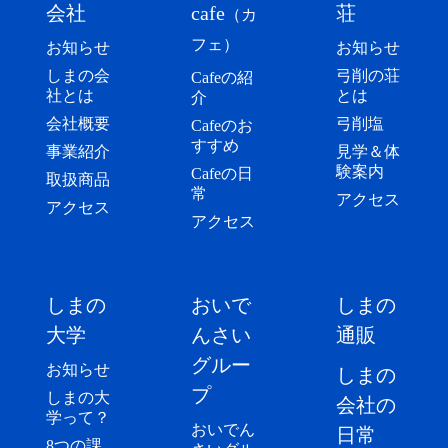
会社
cafe
荘
（カ
フェ）
お知らせ
お知らせ
しまの会
弓削の荘
Cafeの紹
社とは
とは
介
会社概要
弓削塩
Cafeのお
すすめ
事業紹介
見学＆体
験案内
Cafeの日
取扱商品
常
アクセス
アクセス
アクセス
しまの
おいで
しまの
大学
んさい
通販
グルー
お知らせ
しまの
プ
しまの大
会社の
学って？
おいでん
日常
8つの課