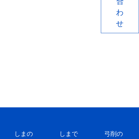
合
わ
せ
しまの
しまで
弓削の