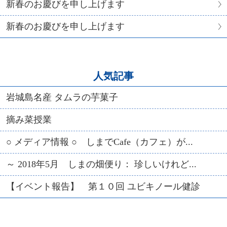
新春のお慶びを申し上げます
新春のお慶びを申し上げます
人気記事
岩城島名産 タムラの芋菓子
摘み菜授業
○ メディア情報 ○ しまでCafe（カフェ）が...
～ 2018年5月 しまの畑便り： 珍しいけれど...
【イベント報告】 第１０回 ユビキノール健診